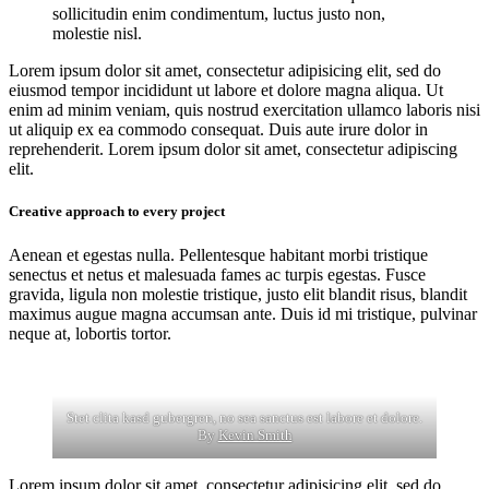
sollicitudin enim condimentum, luctus justo non,
molestie nisl.
Lorem ipsum dolor sit amet, consectetur adipisicing elit, sed do
eiusmod tempor incididunt ut labore et dolore magna aliqua. Ut
enim ad minim veniam, quis nostrud exercitation ullamco laboris nisi
ut aliquip ex ea commodo consequat. Duis aute irure dolor in
reprehenderit. Lorem ipsum dolor sit amet, consectetur adipiscing
elit.
Creative approach to every project
Aenean et egestas nulla. Pellentesque habitant morbi tristique
senectus et netus et malesuada fames ac turpis egestas. Fusce
gravida, ligula non molestie tristique, justo elit blandit risus, blandit
maximus augue magna accumsan ante. Duis id mi tristique, pulvinar
neque at, lobortis tortor.
Stet clita kasd gubergren, no sea sanctus est labore et dolore.
By
Kevin Smith
Lorem ipsum dolor sit amet, consectetur adipisicing elit, sed do