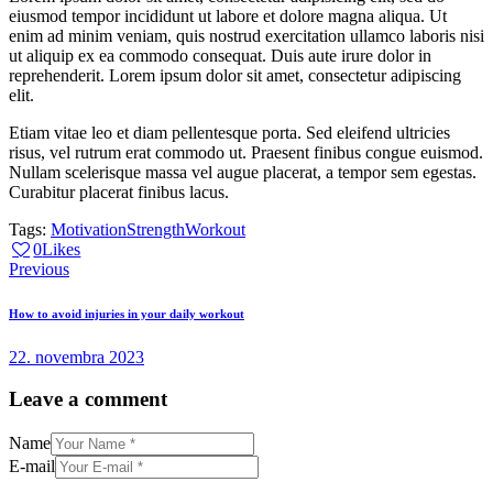
eiusmod tempor incididunt ut labore et dolore magna aliqua. Ut
enim ad minim veniam, quis nostrud exercitation ullamco laboris nisi
ut aliquip ex ea commodo consequat. Duis aute irure dolor in
reprehenderit. Lorem ipsum dolor sit amet, consectetur adipiscing
elit.
Etiam vitae leo et diam pellentesque porta. Sed eleifend ultricies
risus, vel rutrum erat commodo ut. Praesent finibus congue euismod.
Nullam scelerisque massa vel augue placerat, a tempor sem egestas.
Curabitur placerat finibus lacus.
Tags:
Motivation
Strength
Workout
0
Likes
Navigácia
Previous
v
How to avoid injuries in your daily workout
článku
22. novembra 2023
Leave a comment
Name
E-mail