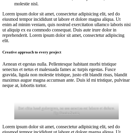
molestie nisl.
Lorem ipsum dolor sit amet, consectetur adipisicing elit, sed do
eiusmod tempor incididunt ut labore et dolore magna aliqua. Ut
enim ad minim veniam, quis nostrud exercitation ullamco laboris nisi
ut aliquip ex ea commodo consequat. Duis aute irure dolor in
reprehenderit. Lorem ipsum dolor sit amet, consectetur adipiscing
elit.
Creative approach to every project
Aenean et egestas nulla. Pellentesque habitant morbi tristique
senectus et netus et malesuada fames ac turpis egestas. Fusce
gravida, ligula non molestie tristique, justo elit blandit risus, blandit
maximus augue magna accumsan ante. Duis id mi tristique, pulvinar
neque at, lobortis tortor.
Stet clita kasd gubergren, no sea sanctus est labore et dolore.
By
Kevin Smith
Lorem ipsum dolor sit amet, consectetur adipisicing elit, sed do
eiusmod tempor incididunt ut labore et dolore magna aliqua. Ut