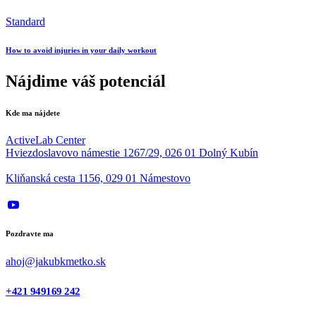
Standard
How to avoid injuries in your daily workout
Nájdime váš potenciál
Kde ma nájdete
ActiveLab Center
Hviezdoslavovo námestie 1267/29, 026 01 Dolný Kubín
Kliňanská cesta 1156, 029 01 Námestovo
Pozdravte ma
ahoj@jakubkmetko.sk
+421 949169 242