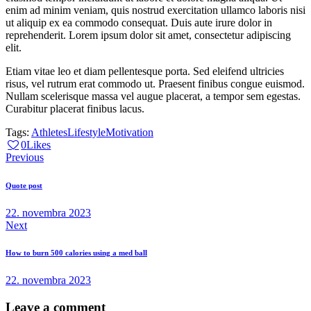
enim ad minim veniam, quis nostrud exercitation ullamco laboris nisi
ut aliquip ex ea commodo consequat. Duis aute irure dolor in
reprehenderit. Lorem ipsum dolor sit amet, consectetur adipiscing
elit.
Etiam vitae leo et diam pellentesque porta. Sed eleifend ultricies
risus, vel rutrum erat commodo ut. Praesent finibus congue euismod.
Nullam scelerisque massa vel augue placerat, a tempor sem egestas.
Curabitur placerat finibus lacus.
Tags:
Athletes
Lifestyle
Motivation
0
Likes
Navigácia
Previous
v
Quote post
článku
22. novembra 2023
Next
How to burn 500 calories using a med ball
22. novembra 2023
Leave a comment