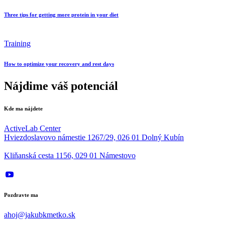
Three tips for getting more protein in your diet
Training
How to optimize your recovery and rest days
Nájdime váš potenciál
Kde ma nájdete
ActiveLab Center
Hviezdoslavovo námestie 1267/29, 026 01 Dolný Kubín
Kliňanská cesta 1156, 029 01 Námestovo
Pozdravte ma
ahoj@jakubkmetko.sk