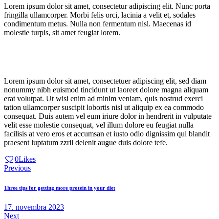
Lorem ipsum dolor sit amet, consectetur adipiscing elit. Nunc porta
fringilla ullamcorper. Morbi felis orci, lacinia a velit et, sodales
condimentum metus. Nulla non fermentum nisl. Maecenas id
molestie turpis, sit amet feugiat lorem.
Lorem ipsum dolor sit amet, consectetuer adipiscing elit, sed diam
nonummy nibh euismod tincidunt ut laoreet dolore magna aliquam
erat volutpat. Ut wisi enim ad minim veniam, quis nostrud exerci
tation ullamcorper suscipit lobortis nisl ut aliquip ex ea commodo
consequat. Duis autem vel eum iriure dolor in hendrerit in vulputate
velit esse molestie consequat, vel illum dolore eu feugiat nulla
facilisis at vero eros et accumsan et iusto odio dignissim qui blandit
praesent luptatum zzril delenit augue duis dolore tefe.
0
Likes
Navigácia
Previous
v
Three tips for getting more protein in your diet
článku
17. novembra 2023
Next